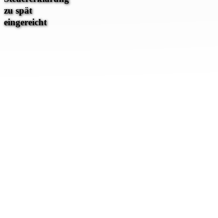
zu
zu spät
spät
eingereicht
eingereicht