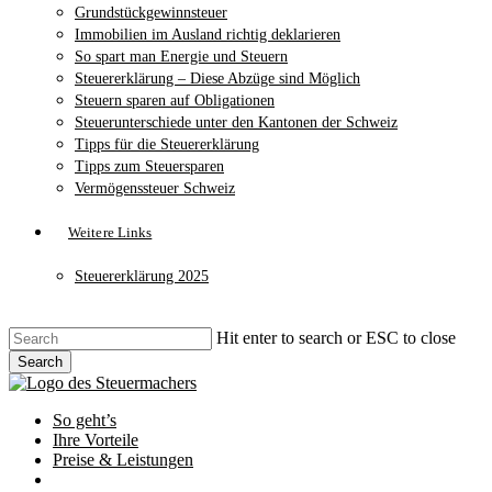
Grundstückgewinnsteuer
Immobilien im Ausland richtig deklarieren
So spart man Energie und Steuern
Steuererklärung – Diese Abzüge sind Möglich
Steuern sparen auf Obligationen
Steuerunterschiede unter den Kantonen der Schweiz
Tipps für die Steuererklärung
Tipps zum Steuersparen
Vermögenssteuer Schweiz
Weitere Links
Steuererklärung 2025
Hit enter to search or ESC to close
Search
Close
Search
search
Menu
So geht’s
Ihre Vorteile
Preise & Leistungen
Jetzt anfragen