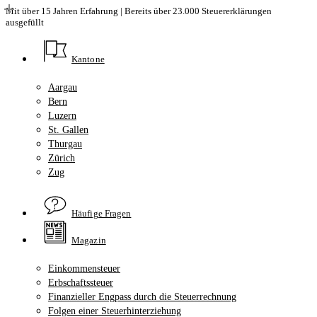
Skip
Mit über 15 Jahren Erfahrung | Bereits über 23.000 Steuererklärungen
ausgefüllt
to
main
content
Kantone
Aargau
Bern
Luzern
St. Gallen
Thurgau
Zürich
Zug
Häufige Fragen
Magazin
Einkommensteuer
Erbschaftssteuer
Finanzieller Engpass durch die Steuerrechnung
Folgen einer Steuerhinterziehung