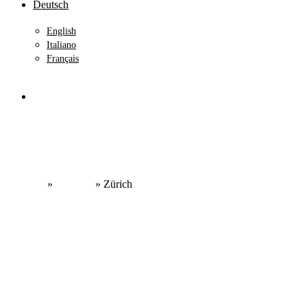
Deutsch
English
Italiano
Français
search
Startseite
»
Kantone
»
Zürich