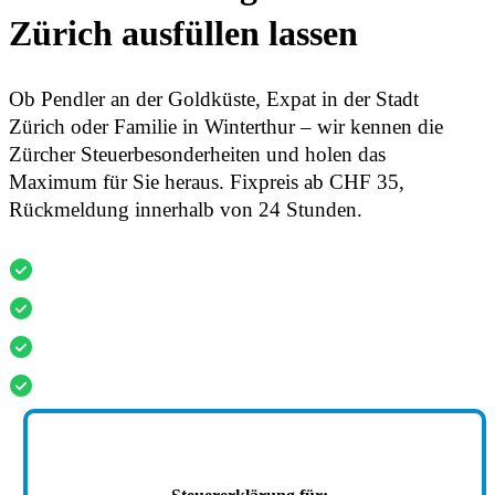
Zürich ausfüllen lassen
Ob Pendler an der Goldküste, Expat in der Stadt
Zürich oder Familie in Winterthur – wir kennen die
Zürcher Steuerbesonderheiten und holen das
Maximum für Sie heraus. Fixpreis ab CHF 35,
Rückmeldung innerhalb von 24 Stunden.
Persönliche Beratung, bei Ihnen vor Ort oder per Call
VBV-zertifizierte Steuerberater, FINMA-registriert
Fixpreis ab CHF 35 - keine versteckten Kosten
500+ Google-Bewertungen mit 4.9★